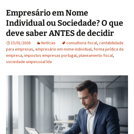
Empresário em Nome
Individual ou Sociedade? O que
deve saber ANTES de decidir
15/01/2026
Notícias
consultoria fiscal
,
contabilidade
para empresas
,
empresário em nome individual
,
forma jurídica da
empresa
,
impostos empresas portugal
,
planeamento fiscal
,
sociedade unipessoal lda