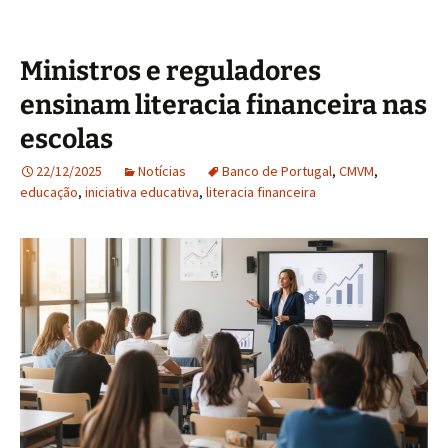
Ministros e reguladores
ensinam literacia financeira nas
escolas
22/12/2025
Notícias
Banco de Portugal
,
CMVM
,
educação
,
iniciativa educativa
,
literacia financeira