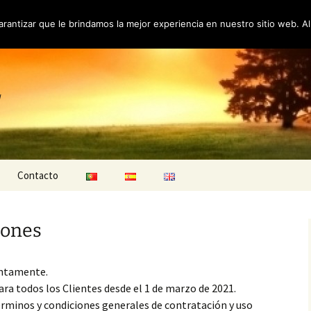
arantizar que le brindamos la mejor experiencia en nuestro sitio web. A
!
Contacto
ciones
iones
idad
entamente.
ara todos los Clientes desde el 1 de marzo de 2021.
minos y condiciones generales de contratación y uso