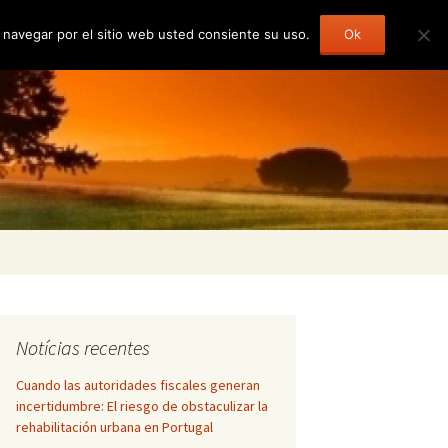
l navegar por el sitio web usted consiente su uso.
Ok
Buscar:
Notícias recentes
Cuando las autoridades fiscales generan
incertidumbre: El riesgo de obstaculizar la
rehabilitación urbana en Portugal