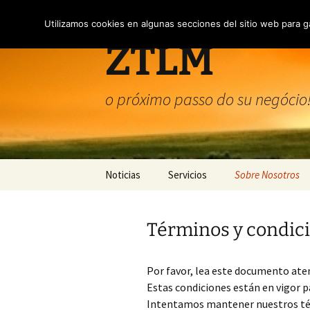
Skip
to
Utilizamos cookies en algunas secciones del sitio web para g
content
ZTLM
o próximo passo do su negócio
Noticias
Servicios
Sobre Nosotros
Términos y condi
Términos y condic
Política de Privac
Uso de cookies
Por favor, lea este documento at
Estas condiciones están en vigor p
Intentamos mantener nuestros tér