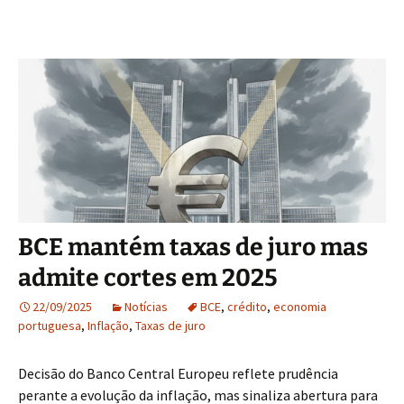
BCE mantém taxas de juro mas
admite cortes em 2025
22/09/2025
Notícias
BCE
,
crédito
,
economia
portuguesa
,
Inflação
,
Taxas de juro
Decisão do Banco Central Europeu reflete prudência
perante a evolução da inflação, mas sinaliza abertura para