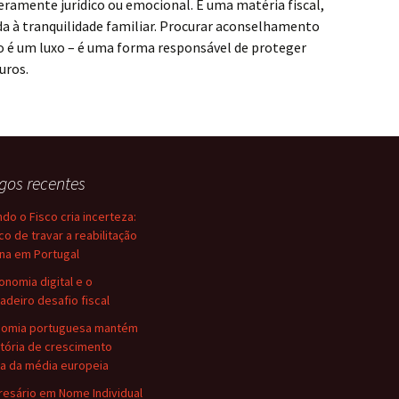
ramente jurídico ou emocional. É uma matéria fiscal,
a à tranquilidade familiar. Procurar aconselhamento
é um luxo – é uma forma responsável de proteger
uros.
igos recentes
do o Fisco cria incerteza:
sco de travar a reabilitação
na em Portugal
onomia digital e o
adeiro desafio fiscal
nomia portuguesa mantém
etória de crescimento
a da média europeia
esário em Nome Individual