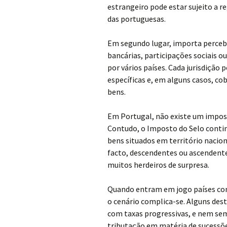
estrangeiro pode estar sujeito a r
das portuguesas.
Em segundo lugar, importa percebe
bancárias, participações sociais 
por vários países. Cada jurisdição 
específicas e, em alguns casos, c
bens.
Em Portugal, não existe um impos
Contudo, o Imposto do Selo conti
bens situados em território nacion
facto, descendentes ou ascendent
muitos herdeiros de surpresa.
Quando entram em jogo países com
o cenário complica-se. Alguns des
com taxas progressivas, e nem sem
tributação em matéria de sucessões