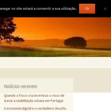
gar no site estará a consentir a sua utilização.
Ok
Pesquisar
por:
Notícias recentes
Quando o Fisco cria incerteza: o risco de
travar a reabilitação urbana em Portugal
A economia digital e o verdadeiro desafio