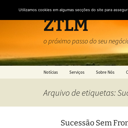
Saltar
para
Utilizamos cookies em algumas secções do site para assegura
o
ZTLM
conteúdo
o próximo passo do seu negóci
Notícias
Serviços
Sobre Nós
Serviços
Sobre Nós
Arquivo de etiquetas: Su
Domiciliação de Empresas
Termos e condiçõ
Política de Privac
Sucessão Sem Fron
Utilização de coo