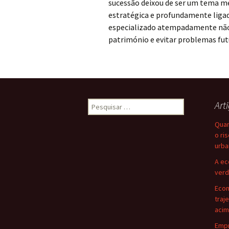
sucessão deixou de ser um tema me
estratégica e profundamente ligad
especializado atempadamente não 
património e evitar problemas fut
Pesquisar
Art
por:
Quan
o ri
urba
A ec
verd
Eco
traj
acim
Empr