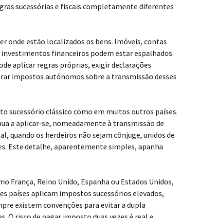
egras sucessórias e fiscais completamente diferentes
r onde estão localizados os bens. Imóveis, contas
ou investimentos financeiros podem estar espalhados
pode aplicar regras próprias, exigir declarações
obrar impostos autónomos sobre a transmissão desses
to sucessório clássico como em muitos outros países.
nua a aplicar-se, nomeadamente à transmissão de
al, quando os herdeiros não sejam cônjuge, unidos de
es. Este detalhe, aparentemente simples, apanha
o França, Reino Unido, Espanha ou Estados Unidos,
tes países aplicam impostos sucessórios elevados,
pre existem convenções para evitar a dupla
. O risco de pagar imposto duas vezes é real e