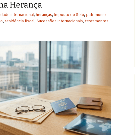
 na Herança
lidade internacional
,
heranças
,
Imposto do Selo
,
património
io
,
residência fiscal
,
Sucessões internacionais
,
testamentos