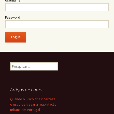
Username
Password
Pesquisar
por:
Artigos recentes
Quando o Fisco cria incerteza:
o risco de travar a reabilitação
urbana em Portugal