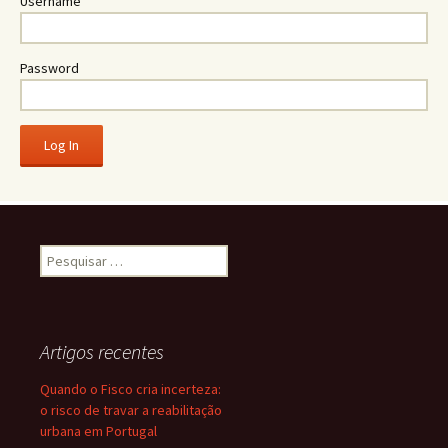
Username
Password
Pesquisar
por:
Artigos recentes
Quando o Fisco cria incerteza:
o risco de travar a reabilitação
urbana em Portugal