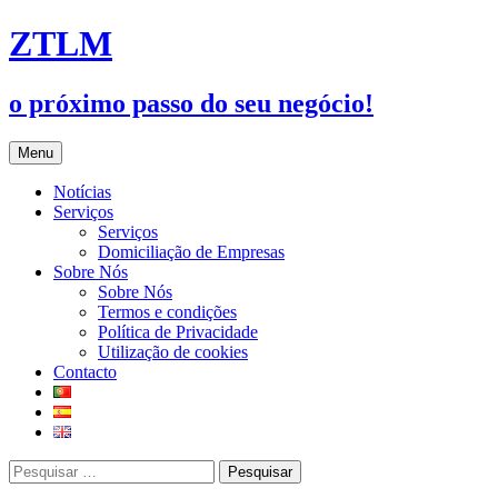
Saltar
ZTLM
para
o
conteúdo
o próximo passo do seu negócio!
Menu
Notícias
Serviços
Serviços
Domiciliação de Empresas
Sobre Nós
Sobre Nós
Termos e condições
Política de Privacidade
Utilização de cookies
Contacto
Pesquisar
por: