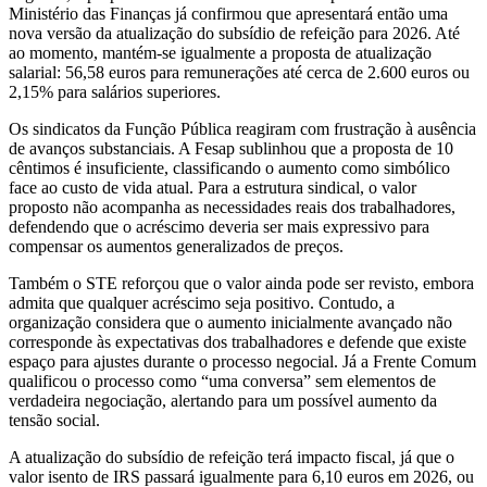
Ministério das Finanças já confirmou que apresentará então uma
nova versão da atualização do subsídio de refeição para 2026. Até
ao momento, mantém-se igualmente a proposta de atualização
salarial: 56,58 euros para remunerações até cerca de 2.600 euros ou
2,15% para salários superiores.
Os sindicatos da Função Pública reagiram com frustração à ausência
de avanços substanciais. A Fesap sublinhou que a proposta de 10
cêntimos é insuficiente, classificando o aumento como simbólico
face ao custo de vida atual. Para a estrutura sindical, o valor
proposto não acompanha as necessidades reais dos trabalhadores,
defendendo que o acréscimo deveria ser mais expressivo para
compensar os aumentos generalizados de preços.
Também o STE reforçou que o valor ainda pode ser revisto, embora
admita que qualquer acréscimo seja positivo. Contudo, a
organização considera que o aumento inicialmente avançado não
corresponde às expectativas dos trabalhadores e defende que existe
espaço para ajustes durante o processo negocial. Já a Frente Comum
qualificou o processo como “uma conversa” sem elementos de
verdadeira negociação, alertando para um possível aumento da
tensão social.
A atualização do subsídio de refeição terá impacto fiscal, já que o
valor isento de IRS passará igualmente para 6,10 euros em 2026, ou