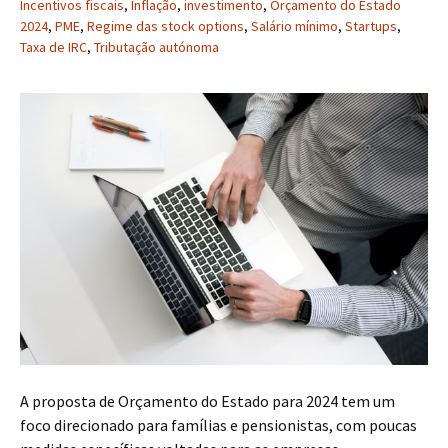
Incentivos fiscais
,
Inflação
,
investimento
,
Orçamento do Estado
2024
,
PME
,
Regime das stock options
,
Salário mínimo
,
Startups
,
Taxa de IRC
,
Tributação autónoma
A proposta de Orçamento do Estado para 2024 tem um
foco direcionado para famílias e pensionistas, com poucas