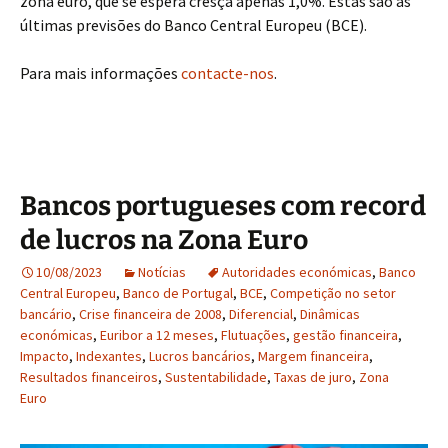
zona euro, que se espera cresça apenas 1,0%. Estas são as
últimas previsões do Banco Central Europeu (BCE).
Para mais informações
contacte-nos
.
Bancos portugueses com record
de lucros na Zona Euro
10/08/2023
Notícias
Autoridades económicas
,
Banco
Central Europeu
,
Banco de Portugal
,
BCE
,
Competição no setor
bancário
,
Crise financeira de 2008
,
Diferencial
,
Dinâmicas
económicas
,
Euribor a 12 meses
,
Flutuações
,
gestão financeira
,
Impacto
,
Indexantes
,
Lucros bancários
,
Margem financeira
,
Resultados financeiros
,
Sustentabilidade
,
Taxas de juro
,
Zona
Euro