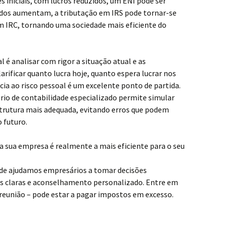
s iniciais, com lucros reduzidos, um ENI pode ser
tados aumentam, a tributação em IRS pode tornar-se
m IRC, tornando uma sociedade mais eficiente do
 é analisar com rigor a situação atual e as
arificar quanto lucra hoje, quanto espera lucrar nos
cia ao risco pessoal é um excelente ponto de partida.
o de contabilidade especializado permite simular
estrutura mais adequada, evitando erros que podem
 futuro.
da sua empresa é realmente a mais eficiente para o seu
ade ajudamos empresários a tomar decisões
is claras e aconselhamento personalizado. Entre em
eunião – pode estar a pagar impostos em excesso.