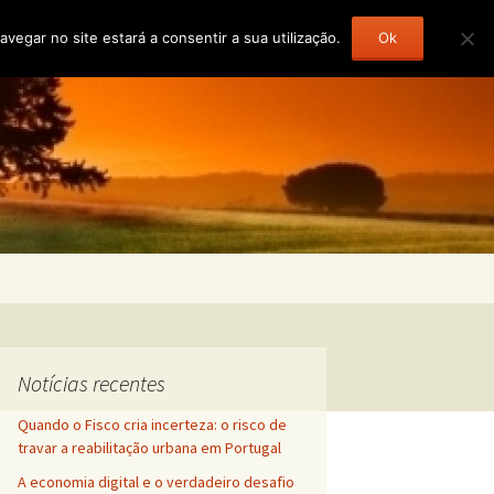
gar no site estará a consentir a sua utilização.
Ok
Pesquisar
por:
Notícias recentes
Quando o Fisco cria incerteza: o risco de
travar a reabilitação urbana em Portugal
A economia digital e o verdadeiro desafio