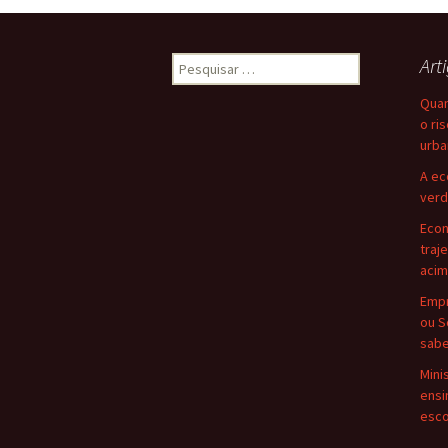
Pesquisar
Art
por:
Quan
o ri
urba
A ec
verd
Eco
traj
acim
Empr
ou S
sabe
Mini
ensi
esco