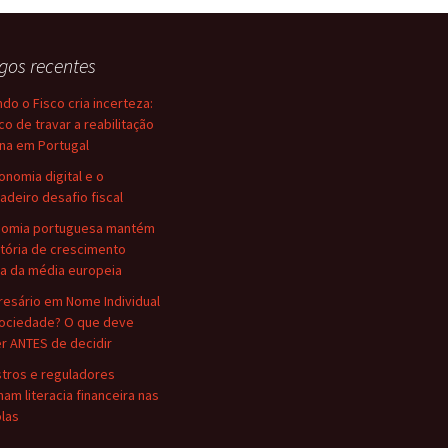
igos recentes
do o Fisco cria incerteza:
sco de travar a reabilitação
na em Portugal
onomia digital e o
adeiro desafio fiscal
nomia portuguesa mantém
etória de crescimento
a da média europeia
esário em Nome Individual
ociedade? O que deve
r ANTES de decidir
stros e reguladores
nam literacia financeira nas
las