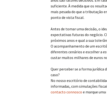
anos são fatores decisivos. Em fase
suficiente. À medida que os resul
mais pesada do que a tributação e
ponto de vista fiscal.
Antes de tomar uma decisão, o ideal
expectativas futuras do negócio. Cl
próximos anos e qual a sua tolerân
O acompanhamento de um escritóri
diferentes cenários e escolher a 
custar muitos milhares de euros no
Quer perceber se a forma jurídica 
caso?
No nosso escritório de contabilid
informadas, com simulações fisca
contacto connosco
e marque uma r