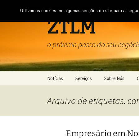
Saltar
para
Utilizamos cookies em algumas secções do site para assegura
o
ZTLM
conteúdo
o próximo passo do seu negóci
Notícias
Serviços
Sobre Nós
Serviços
Sobre Nós
Arquivo de etiquetas: c
Domiciliação de Empresas
Termos e condiçõ
Política de Privac
Empresário em Nom
Utilização de coo