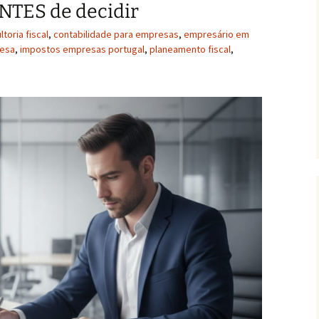
NTES de decidir
toria fiscal
,
contabilidade para empresas
,
empresário em
resa
,
impostos empresas portugal
,
planeamento fiscal
,