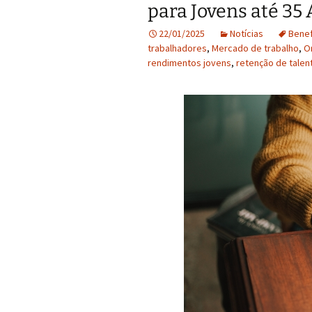
para Jovens até 35
22/01/2025
Notícias
Benef
trabalhadores
,
Mercado de trabalho
,
O
rendimentos jovens
,
retenção de talen