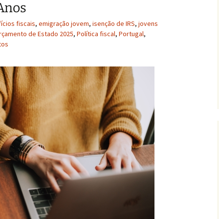
 Anos
ícios fiscais
,
emigração jovem
,
isenção de IRS
,
jovens
rçamento de Estado 2025
,
Política fiscal
,
Portugal
,
tos