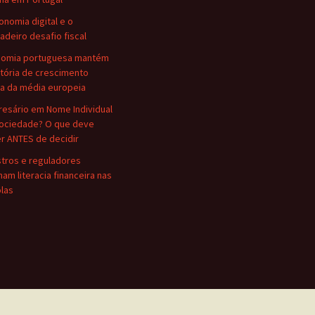
onomia digital e o
adeiro desafio fiscal
nomia portuguesa mantém
etória de crescimento
a da média europeia
esário em Nome Individual
ociedade? O que deve
r ANTES de decidir
stros e reguladores
nam literacia financeira nas
las