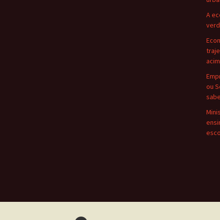
A ec
verd
Eco
traj
acim
Empr
ou S
sabe
Mini
ensi
esco