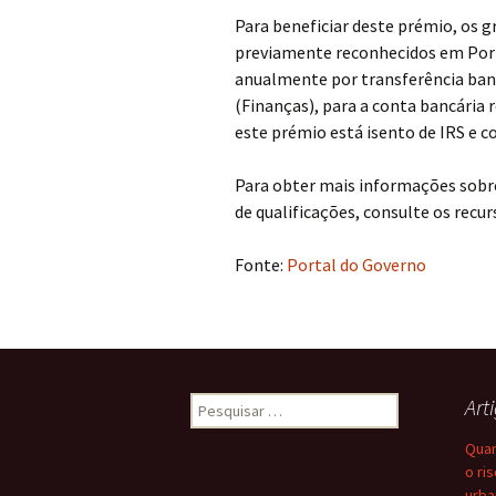
Para beneficiar deste prémio, os 
previamente reconhecidos em Port
anualmente por transferência banc
(Finanças), para a conta bancária 
este prémio está isento de IRS e c
Para obter mais informações sobre
de qualificações, consulte os recur
Fonte:
Portal do Governo
Pesquisar
Art
por:
Quan
o ri
urba