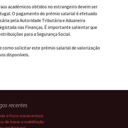
graus académicos obtidos no estrangeiro devem ser
ugal. O pagamento do prémio salarial é efetuado
ária pela Autoridade Tributária e Aduaneira
registada nas Finanças. É importante salientar que
ontribuições para a Segurança Social.
 como solicitar este prémio salarial de valorização
sos disponíveis.
igos recentes
do o Fisco cria incerteza:
sco de travar a reabilitação
na em Portugal