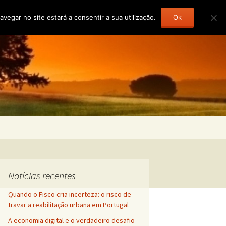
gar no site estará a consentir a sua utilização.
Ok
Pesquisar
por:
Notícias recentes
Quando o Fisco cria incerteza: o risco de
travar a reabilitação urbana em Portugal
A economia digital e o verdadeiro desafio