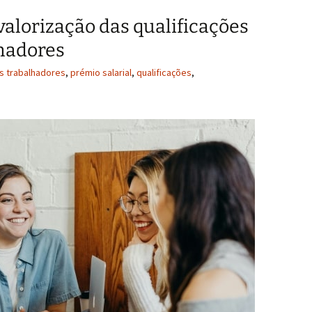
valorização das qualificações
lhadores
s trabalhadores
,
prémio salarial
,
qualificações
,