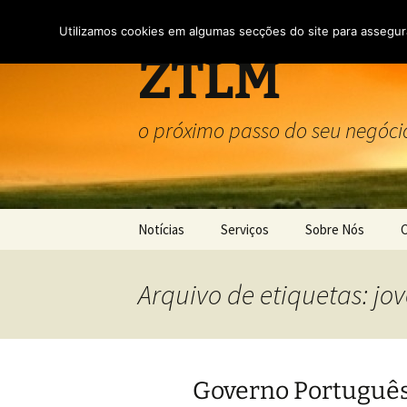
Saltar
para
Utilizamos cookies em algumas secções do site para assegura
o
ZTLM
conteúdo
o próximo passo do seu negóci
Notícias
Serviços
Sobre Nós
Serviços
Sobre Nós
Arquivo de etiquetas: jo
Domiciliação de Empresas
Termos e condiçõ
Política de Privac
Governo Português 
Utilização de coo